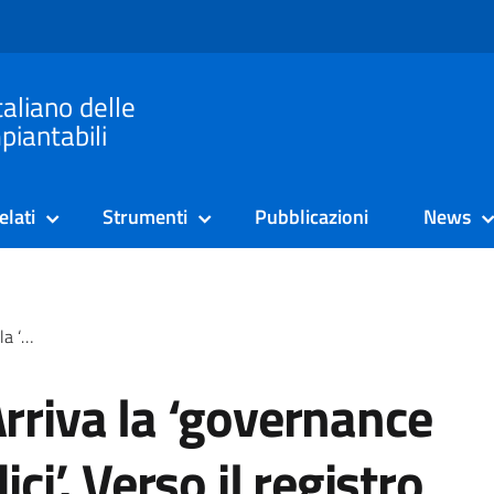
taliano delle
piantabili
elati
Strumenti
Pubblicazioni
News
tro protesi
rriva la ‘governance
ci’. Verso il registro