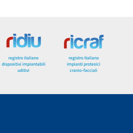
registro italiano
registro Italiano
dispositivi impiantabili
impianti protesici
uditivi
cranio-facciali