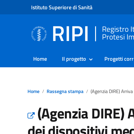
Istituto Superiore di Sanità
RIPI
Registro I
Protesi Im
Home
Il progetto
Progetti corr
Home
Rassegna stampa
(Agenzia DIRE) Arriva la ‘governance dei dispositivi medici’. Verso il regis
(Agenzia DIRE) A
dei dispositivi medi