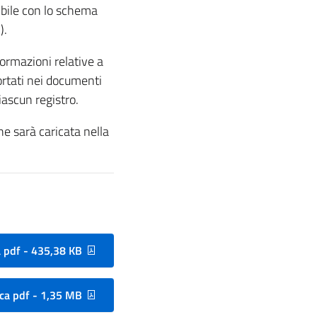
bile con lo schema
O
).
rmazioni relative a
iportati nei documenti
iascun registro.
he sarà caricata nella
 pdf - 435,38 KB
ca pdf - 1,35 MB