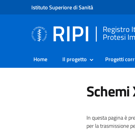
Istituto Superiore di Sanità
RIPI
Registro I
Protesi Im
Home
Il progetto
Progetti corr
Schemi 
In questa pagina è pr
per la trasmissione p