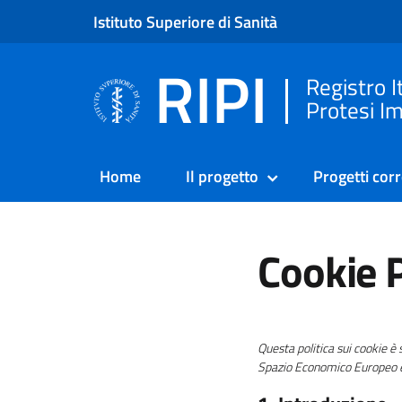
Istituto Superiore di Sanità
RIPI
Registro I
Protesi Im
Home
Il progetto
Progetti corr
Cookie P
Questa politica sui cookie è 
Spazio Economico Europeo e