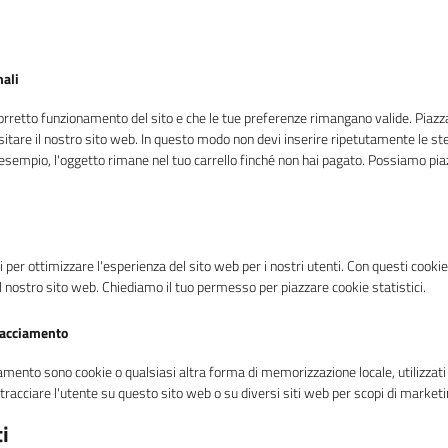
nali
corretto funzionamento del sito e che le tue preferenze rimangano valide. Piazz
isitare il nostro sito web. In questo modo non devi inserire ripetutamente le 
er esempio, l'oggetto rimane nel tuo carrello finché non hai pagato. Possiamo pia
ci per ottimizzare l'esperienza del sito web per i nostri utenti. Con questi cooki
 nostro sito web. Chiediamo il tuo permesso per piazzare cookie statistici.
racciamento
amento sono cookie o qualsiasi altra forma di memorizzazione locale, utilizzati 
 tracciare l'utente su questo sito web o su diversi siti web per scopi di marketin
i