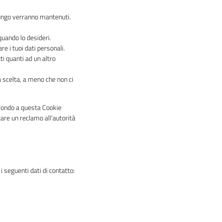
 lungo verranno mantenuti.
 quando lo desideri.
re i tuoi dati personali.
utti quanti ad un altro
ta scelta, a meno che non ci
n fondo a questa Cookie
tare un reclamo all'autorità
 seguenti dati di contatto: