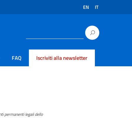
EN
IT
FAQ
Iscriviti alla newsletter
nti permanenti legali dello