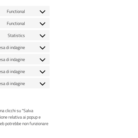
Functional
Consent
to
Functional
Consent
service
to
wordpress
Statistics
Consent
service
to
polylang
esa di indagine
Consent
service
to
google-
esa di indagine
Consent
service
analytics
to
google-
esa di indagine
Consent
service
fonts
to
google-
esa di indagine
Consent
service
recaptcha
to
google-
service
maps
varie
na clicchi su "Salva
ione relativa ai popup e
o web potrebbe non funzionare