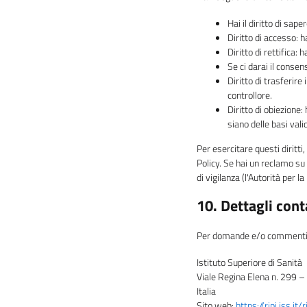
Hai il diritto di sa
Diritto di accesso: h
Diritto di rettifica: 
Se ci darai il consen
Diritto di trasferire i
controllore.
Diritto di obiezione:
siano delle basi vali
Per esercitare questi diritti
Policy. Se hai un reclamo su
di vigilanza (l'Autorità per l
10. Dettagli cont
Per domande e/o commenti ri
Istituto Superiore di Sanità
Viale Regina Elena n. 299
Italia
Sito web:
https://ripi.iss.it/r