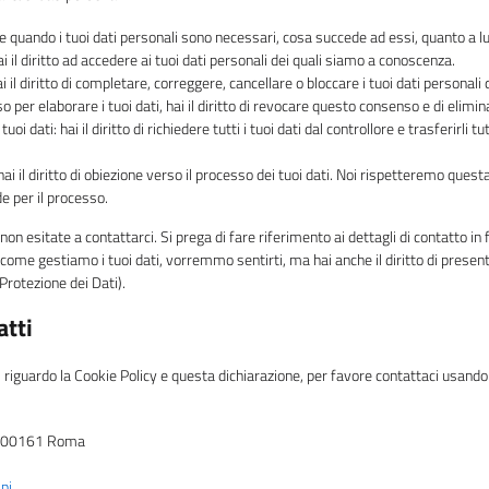
pere quando i tuoi dati personali sono necessari, cosa succede ad essi, quanto a
ai il diritto ad accedere ai tuoi dati personali dei quali siamo a conoscenza.
hai il diritto di completare, correggere, cancellare o bloccare i tuoi dati personali
so per elaborare i tuoi dati, hai il diritto di revocare questo consenso e di elimina
 tuoi dati: hai il diritto di richiedere tutti i tuoi dati dal controllore e trasferirli t
 hai il diritto di obiezione verso il processo dei tuoi dati. Noi rispetteremo ques
de per il processo.
, non esitate a contattarci. Si prega di fare riferimento ai dettagli di contatto i
 come gestiamo i tuoi dati, vorremmo sentirti, ma hai anche il diritto di presen
a Protezione dei Dati).
atti
guardo la Cookie Policy e questa dichiarazione, per favore contattaci usando i
 – 00161 Roma
ipi