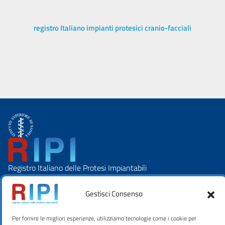
registro Italiano impianti protesici cranio-facciali
Registro Italiano delle Protesi Impiantabili
I NOSTRI CONTATTI
Istituto Superiore di Sanità
Gestisci Consenso
Viale Regina Elena, 299
00161 – Roma (I)
Per fornire le migliori esperienze, utilizziamo tecnologie come i cookie per