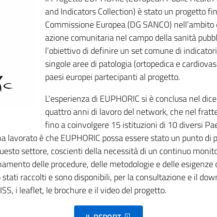
and Indicators Collection) è stato un progetto fi
Commissione Europea (DG SANCO) nell’ambito 
azione comunitaria nel campo della sanità pub
l’obiettivo di definire un set comune di indicatori 
singole aree di patologia (ortopedica e cardiovasc
paesi europei partecipanti al progetto.
L'esperienza di EUPHORIC si è conclusa nel dic
quattro anni di lavoro del network, che nel fratt
fino a coinvolgere 15 istituzioni di 10 diversi Pae
 ha lavorato è che EUPHORIC possa essere stato un punto di p
 questo settore, coscienti della necessità di un continuo monito
namento delle procedure, delle metodologie e delle esigenze d
tati raccolti e sono disponibili, per la consultazione e il downl
ISS, i leaflet, le brochure e il video del progetto.