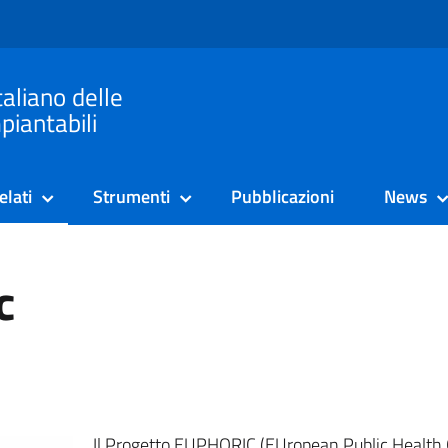
taliano delle
piantabili
elati
Strumenti
Pubblicazioni
News
c
Il Progetto EUPHORIC (EUropean Public Healt